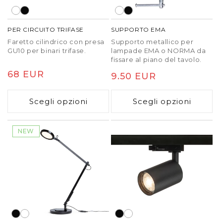
dell’ergonomia ambientale. La giusta intensità, il
basso abbagliamento e la stabilità luminosa
PER CIRCUITO TRIFASE
SUPPORTO EMA
supportano produttività e comfort visivo durevoli,
senza compromessi.
Faretto cilindrico con presa
Supporto metallico per
GU10 per binari trifase.
lampade EMA o NORMA da
fissare al piano del tavolo.
Prezzo
68 EUR
Prezzo
9.50 EUR
di
di
listino
Scegli opzioni
Scegli opzioni
listino
NEW