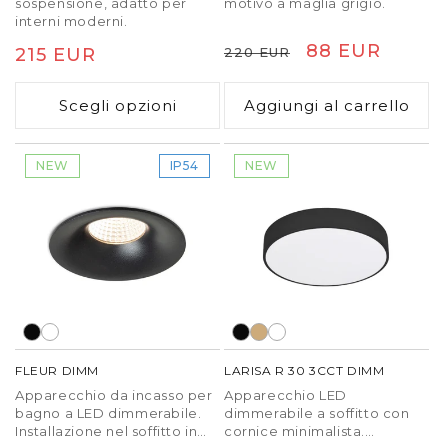
sospensione, adatto per
motivo a maglia grigio.
interni moderni.
Prezzo
Prezzo
88 EUR
Prezzo
215 EUR
220 EUR
di
scontato
di
listino
Scegli opzioni
Aggiungi al carrello
listino
NEW
IP54
NEW
FLEUR DIMM
LARISA R 30 3CCT DIMM
Apparecchio da incasso per
Apparecchio LED
bagno a LED dimmerabile.
dimmerabile a soffitto con
Installazione nel soffitto in
cornice minimalista.