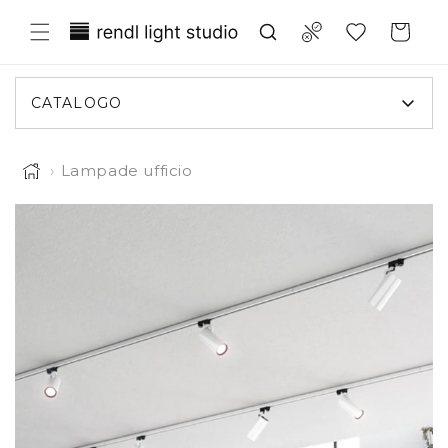
Vai
Translation missing:
direttamente
Compare
Carrello
ai contenuti
it.general.wishlist.title
CATALOGO
›
Lampade ufficio