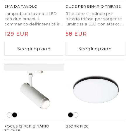
EMA DA TAVOLO
DUDE PER BINARIO TRIFASE
Lampada da tavolo a LED
Riflettore cilindrico per
con due bracci. Il
binario trifase per sorgente
commando dell'intensità è
luminosa a LED con attacco
posizionato sulla parte
GU10.
Prezzo
129 EUR
Prezzo
58 EUR
superiore del riflettore. La
lampada può essere fissata a
di
di
un tavolo o a uno scaffale
Scegli opzioni
Scegli opzioni
listino
listino
acquistando un supporto
EMA separato (R14290,
R14291).
FOCUS 12 PER BINARIO
BJORK R 20
TRIFASE