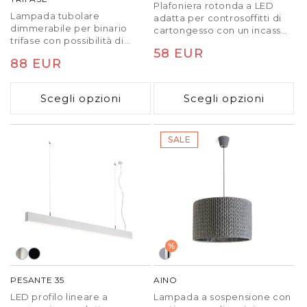
Plafoniera rotonda a LED
Lampada tubolare
adatta per controsoffitti di
dimmerabile per binario
cartongesso con un incasso
trifase con possibilità di
corto, dispone di cornice di
Prezzo
58 EUR
regolare il cono di luce
design. Da combinare con
Prezzo
88 EUR
tramite il sistema zoom 10 -
plafoniera da soffitto Larisa.
di
60°. Tramite l'interruttore
La dimensione del foro di
di
listino
sulla lampada è possibile
montaggio può essere
Scegli opzioni
Scegli opzioni
listino
impostare il colore della
selezionata tramite le molle
luce: 3000K, 4000K, 5000K.
di fissaggio scorrevoli. Con
Dimmerazione del TRIAC.
queste lampade potete
SALE
comodamente sostituire
lampade alogene senza
dovere modificare aperture
di montaggio.
%
PESANTE 35
AINO
LED profilo lineare a
Lampada a sospensione con