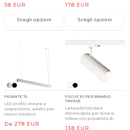
cartongesso. Dimmerazione
L'apparecchio è dotato di un
Prezzo
58 EUR
Prezzo
178 EUR
TRIAC.
interruttore integrato per
modificare la temperatura di
di
di
colore della luce (3000K,
Scegli opzioni
Scegli opzioni
listino
listino
4000K, 6500K).
Dimmerazione TRIAC.
PESANTE 75
FOCUS 30 PER BINARIO
TRIFASE
LED profilo lineare a
Lampada tubolare
sospensione, adatto per
dimmerabile per binario
interni moderni.
trifase con possibilità di
Prezzo
Da 278 EUR
regolare il cono di luce
Prezzo
138 EUR
tramite il sistema zoom 10 -