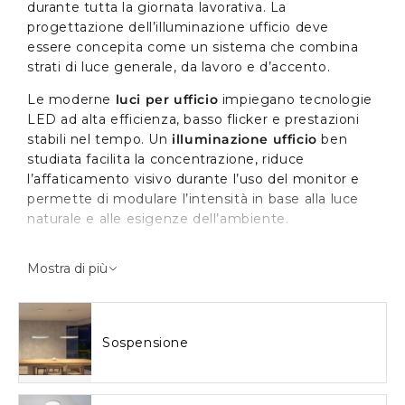
durante tutta la giornata lavorativa. La
progettazione dell’illuminazione ufficio deve
essere concepita come un sistema che combina
strati di luce generale, da lavoro e d’accento.
Le moderne
luci per ufficio
impiegano tecnologie
LED ad alta efficienza, basso flicker e prestazioni
stabili nel tempo. Un
illuminazione ufficio
ben
studiata facilita la concentrazione, riduce
l’affaticamento visivo durante l’uso del monitor e
permette di modulare l’intensità in base alla luce
naturale e alle esigenze dell’ambiente.
Il ruolo delle luci per ufficio
Mostra di più
nell’ambiente lavorativo
Luci per ufficio
svolgono principalmente la
Sospensione
funzione di illuminazione generale uniforme,
integrata da uno strato localizzato – tipicamente
una
lampada da scrivania
. Le lampade da soffitto