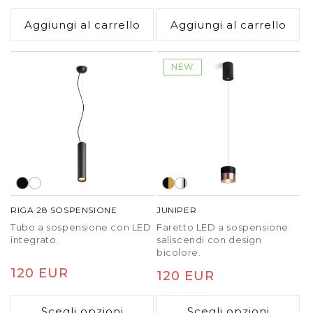
causate dal processo di
piccola.
di
di
produzione, non si tratta di
Aggiungi al carrello
Aggiungi al carrello
listino
listino
un difetto del paralume.
NEW
RIGA 28 SOSPENSIONE
JUNIPER
Tubo a sospensione con LED
Faretto LED a sospensione
integrato.
saliscendi con design
bicolore.
Prezzo
120 EUR
Prezzo
120 EUR
di
di
listino
Scegli opzioni
Scegli opzioni