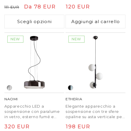
otticamente prolungato con
Prezzo
Prezzo
Da 78 EUR
Prezzo
120 EUR
111 EUR
estensione R12495 e R12496.
di
scontato
di
Scegli opzioni
Aggiungi al carrello
listino
listino
NEW
NEW
NAOMI
ETHERIA
Apparecchio LED a
Elegante apparecchio a
sospensione con paralume
sospensione con tre sfere
in vetro, esterno fumé e
opaline su asta verticale per
interno color bianco latte. Le
sorgenti luminose a LED con
Prezzo
320 EUR
Prezzo
198 EUR
piccole bolle nel vetro sono
filettatura E27 con lampadina