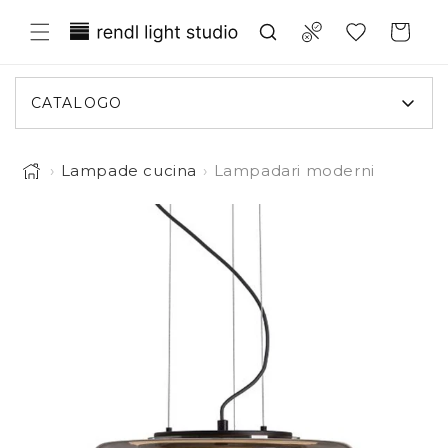
Vai
Translation missing:
direttamente
Compare
Carrello
ai contenuti
it.general.wishlist.title
CATALOGO
›
Lampade cucina
›
Lampadari moderni