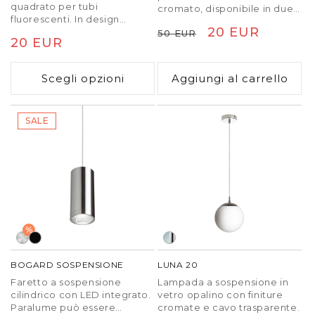
quadrato per tubi
cromato, disponibile in due
fluorescenti. In design
dimensioni.
Prezzo
Prezzo
20 EUR
elegante con montatura di
50 EUR
Prezzo
20 EUR
alluminio, diffusore PMMA
di
scontato
opalino. Illuminazione
di
listino
monodirezionale verso il
Scegli opzioni
Aggiungi al carrello
listino
basso e cavo tripolare
trasparente.
SALE
%
BOGARD SOSPENSIONE
LUNA 20
Faretto a sospensione
Lampada a sospensione in
cilindrico con LED integrato.
vetro opalino con finiture
Paralume può essere
cromate e cavo trasparente.