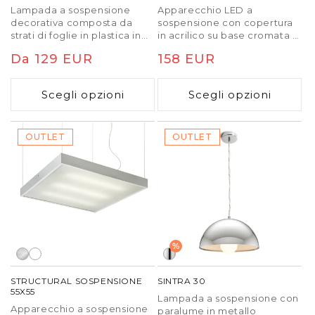
Lampada a sospensione
Apparecchio LED a
decorativa composta da
sospensione con copertura
strati di foglie in plastica in
in acrilico su base cromata o
tre varianti di colore. Fornita
laccata.
Prezzo
Da 129 EUR
Prezzo
158 EUR
non assemblata, è
necessario completarla.
di
di
Scegli opzioni
Scegli opzioni
listino
listino
OUTLET
OUTLET
%
STRUCTURAL SOSPENSIONE
SINTRA 30
55X55
Lampada a sospensione con
Apparecchio a sospensione
paralume in metallo