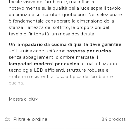
focale visivo dell’ambiente, ma influisce
notevolmente sulla qualità della luce sopra il tavolo
da pranzo e sul comfort quotidiano. Nel selezionare
è fondamentale considerare la dimensione della
stanza, l’altezza del soffitto, le proporzioni del
tavolo e l’intensità luminosa desiderata.
Un
lampadario da cucina
di qualità deve garantire
un’illuminazione uniforme
sospesa per cucina
senza abbagliamenti o ombre marcate. I
lampadari moderni per cucina
attuali utilizzano
tecnologie LED efficienti, strutture robuste e
materiali resistenti all’usura tipica dell’ambiente
cucina.
Lampadario sopra tavolo da
Mostra di più
cucina: proporzioni, altezza e
comfort luminoso
Filtra e ordina
84 prodotti
La collocazione più comune è il
lampadario per