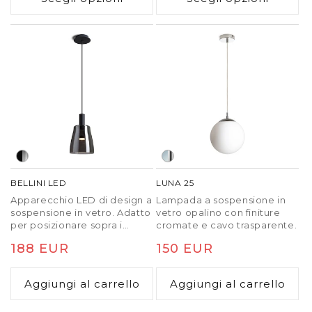
listino
BELLINI LED
LUNA 25
Apparecchio LED di design a
Lampada a sospensione in
sospensione in vetro. Adatto
vetro opalino con finiture
per posizionare sopra i
cromate e cavo trasparente.
banconi del bar e le isole
Prezzo
188 EUR
Prezzo
150 EUR
della cucina.
di
di
Aggiungi al carrello
Aggiungi al carrello
listino
listino