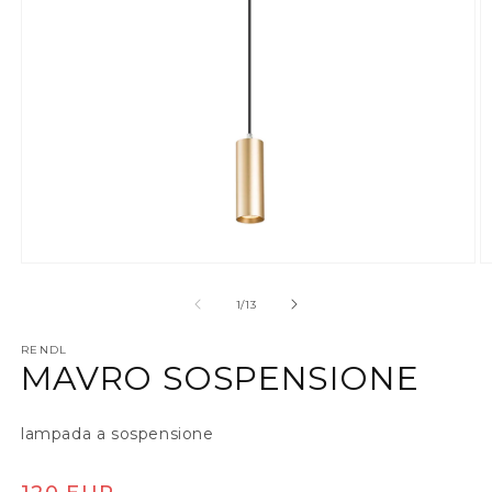
Apri contenuti multimediali 1 in finestra modale
A
su
1
/
13
RENDL
MAVRO SOSPENSIONE
lampada a sospensione