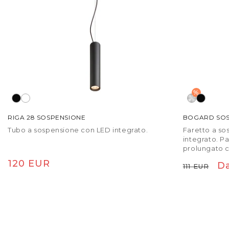
%
RIGA 28 SOSPENSIONE
BOGARD SOS
Tubo a sospensione con LED integrato.
Faretto a so
integrato. P
prolungato c
Prezzo di listino
120 EUR
Prezzo di
Pr
D
111 EUR