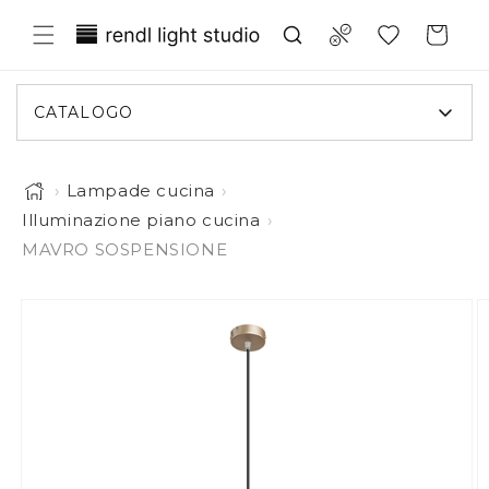
ettamente ai contenuti
Translation missing: it.general.wish
Compare
Carrello
CATALOGO
›
Lampade cucina
›
Illuminazione piano cucina
›
MAVRO SOSPENSIONE
L'immagine 1 è ora disponibile in visualizzazione galle
 informazioni sul prodotto