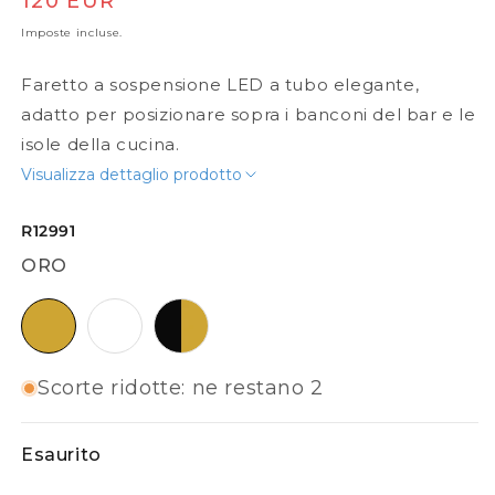
Prezzo di listino
120 EUR
Imposte incluse.
Faretto a sospensione LED a tubo elegante,
adatto per posizionare sopra i banconi del bar e le
isole della cucina.
Visualizza dettaglio prodotto
R12991
ORO
oro
bianco
nero / oro
Scorte ridotte: ne restano 2
Esaurito