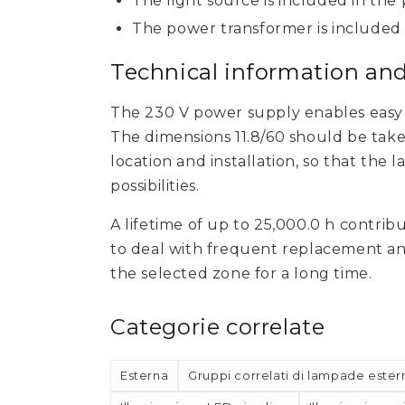
The light source is included in the
The power transformer is included i
Technical information a
The 230 V power supply enables easy c
The dimensions 11.8/60 should be tak
location and installation, so that the l
possibilities.
A lifetime of up to 25,000.0 h contrib
to deal with frequent replacement and
the selected zone for a long time.
Categorie correlate
Esterna
Gruppi correlati di lampade ester