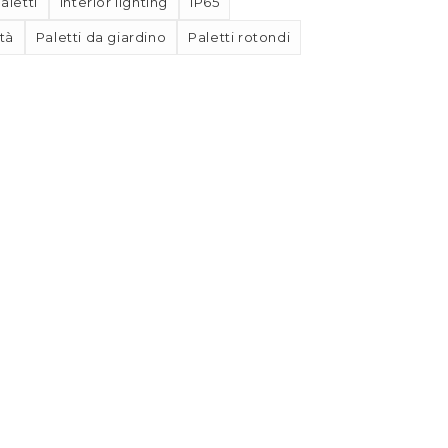
aletti
Interior lighting
IP65
tà
Paletti da giardino
Paletti rotondi