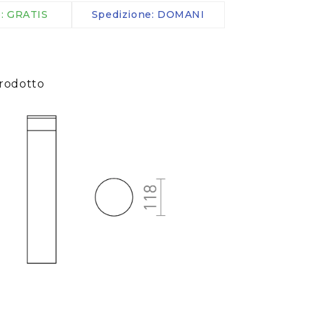
Morsetti IP
e: GRATIS
Spedizione: DOMANI
Cavi
Telecomandi
Sensori
rodotto
altro