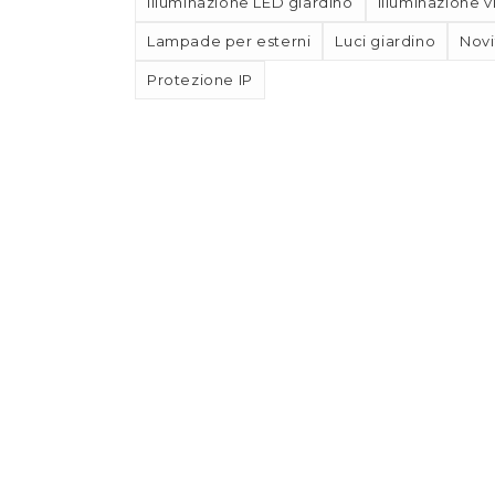
Illuminazione LED giardino
Illuminazione vi
Lampade per esterni
Luci giardino
Novi
Protezione IP