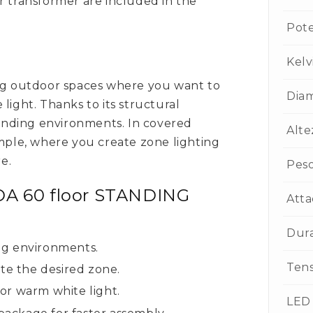
r transformer are included in the
Pot
Kelv
hting outdoor spaces where you want to
Dia
light. Thanks to its structural
emanding environments. In covered
Alte
ample, where you create zone lighting
e.
Pes
DA 60 floor STANDING
Atta
Dur
ng environments.
Ten
te the desired zone.
or warm white light.
LED 