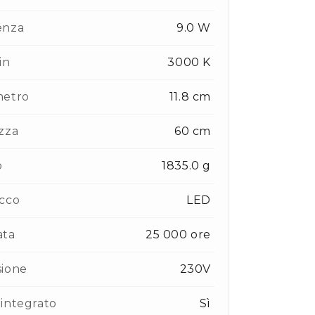
enza
9.0 W
in
3000 K
metro
11.8 cm
zza
60 cm
o
1835.0 g
cco
LED
ata
25 000 ore
sione
230V
integrato
Sì