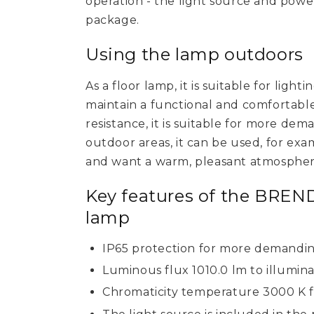
operation - the light source and powe
package.
Using the lamp outdoors
As a floor lamp, it is suitable for lig
maintain a functional and comfortable 
resistance, it is suitable for more d
outdoor areas, it can be used, for ex
and want a warm, pleasant atmospher
Key features of the BREN
lamp
IP65 protection for more demandi
Luminous flux 1010.0 lm to illumina
Chromaticity temperature 3000 K f