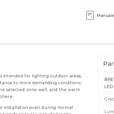
Manual
Par
 intended for lighting outdoor areas,
BRE
istance to more demanding conditions.
LED
 the selected zone well, and the warm
phere.
Grad
or installation even during normal
Lum