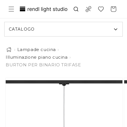
ettamente ai contenuti
Translation missing: it.general.wish
Compare
Carrello
CATALOGO
›
Lampade cucina
›
Illuminazione piano cucina
›
BURTON PER BINARIO TRIFASE
L'immagine 1 è ora disponibile in visualizzazione galle
 informazioni sul prodotto