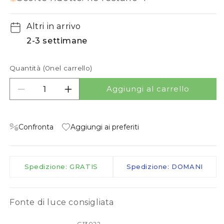
Altri in arrivo
2-3 settimane
Quantità (
0
nel carrello)
Aggiungi al carrello
Diminuisci quantità per BURTON PER BINARIO 
Aumenta quantità per BURTON PER 
Confronta
Aggiungi ai preferiti
Spedizione: GRATIS
Spedizione: DOMANI
Fonte di luce consigliata
G13022