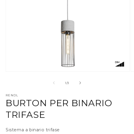
Apri contenuti multimediali 1 in finestra modale
A
su
1
/
3
RENDL
BURTON PER BINARIO
TRIFASE
Sistema a binario trifase