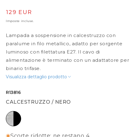
Prezzo di listino
129 EUR
Imposte incluse.
Lampada a sospensione in calcestruzzo con
paralume in filo metallico, adatto per sorgente
luminoso con filettatura E27. Il cavo di
alimentazione è terminato con un adattatore per
binario trifase.
Visualizza dettaglio prodotto
R13816
CALCESTRUZZO / NERO
calcestruzzo / nero
Scorte ridotte: ne restano 4