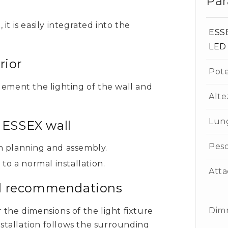
Par
t is easily integrated into the
ESS
LED
rior
Pot
lement the lighting of the wall and
Alte
Lun
e ESSEX wall
Pes
on planning and assembly.
o a normal installation.
Atta
nd recommendations
Dim
 the dimensions of the light fixture
installation follows the surrounding