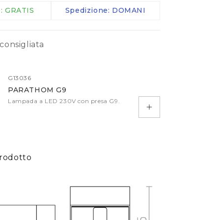
Morsetti IP
e: GRATIS
Spedizione: DOMANI
Cavi
Telecomandi
consigliata
Sensori
altro
G13036
PARATHOM G9
Lampada a LED 230V con presa G9.
Aggiungi al carrell
rodotto