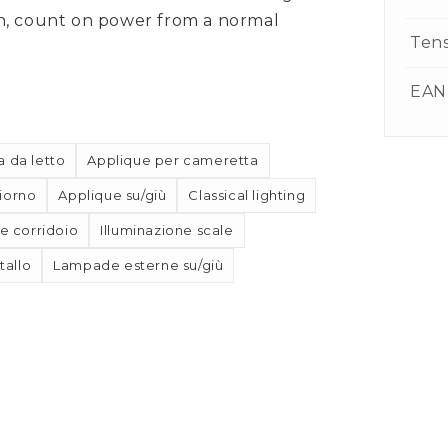
n, count on power from a normal
Ten
EAN
 da letto
Applique per cameretta
iorno
Applique su/giù
Classical lighting
ne corridoio
Illuminazione scale
tallo
Lampade esterne su/giù