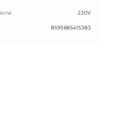
sione
230V
8595685415383