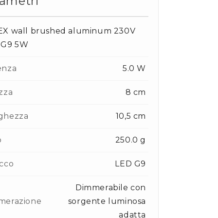
ametri
EX wall brushed aluminum 230V
 G9 5W
enza
5.0 W
zza
8 cm
ghezza
10,5 cm
o
250.0 g
cco
LED G9
Dimmerabile con
merazione
sorgente luminosa
adatta