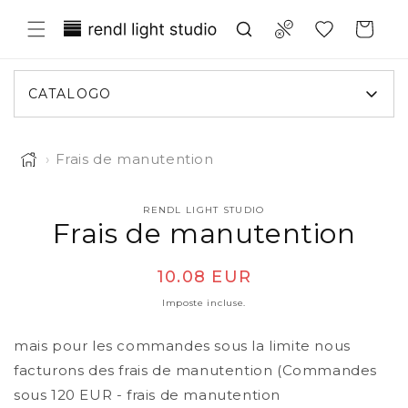
ettamente ai contenuti
Translation missing: it.general.wish
Compare
Carrello
CATALOGO
›
Frais de manutention
RENDL LIGHT STUDIO
 informazioni sul prodotto
Frais de manutention
Prezzo di listino
10.08 EUR
Imposte incluse.
mais pour les commandes sous la limite nous
facturons des frais de manutention (Commandes
sous 120 EUR - frais de manutention