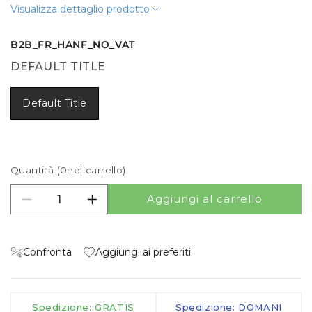
Visualizza dettaglio prodotto
B2B_FR_HANF_NO_VAT
DEFAULT TITLE
Default Title
Quantità (
0
nel carrello)
Aggiungi al carrello
Diminuisci quantità per Frais de manutention
Aumenta quantità per Frais de manuten
Confronta
Aggiungi ai preferiti
Spedizione: GRATIS
Spedizione: DOMANI