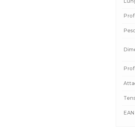
Lun
Prof
Pes
Dime
Prof
Atta
Ten
EAN