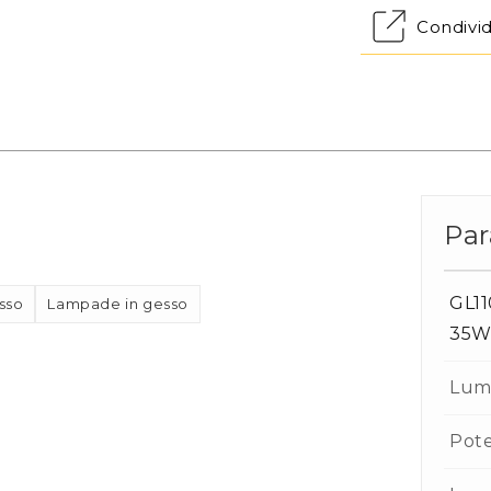
Condivi
Par
GL11
sso
Lampade in gesso
35
Lum
Pot