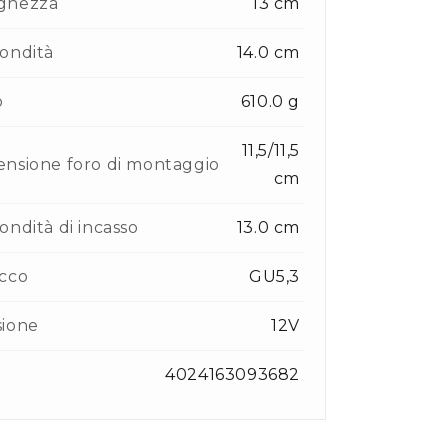
ghezza
13 cm
ondità
14.0 cm
o
610.0 g
11,5/11,5
nsione foro di montaggio
cm
ondità di incasso
13.0 cm
cco
GU5,3
sione
12V
4024163093682