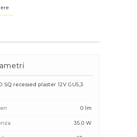
dere
ametri
0 SQ recessed plaster 12V GU5,3
W
en
0 lm
enza
35.0 W