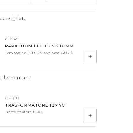
Accessori
Driver
consigliata
Morsetti IP
Cavi
G13960
Telecomandi
PARATHOM LED GU5.3 DIMM
Sensori
Lampadina LED 12V con base GU5,3.
Aggiungi al carrell
altro
mplementare
G13002
TRASFORMATORE 12V 70
Trasformatore 12 AC.
Aggiungi al carrell