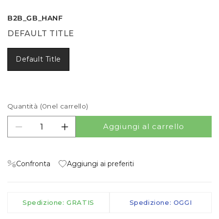
B2B_GB_HANF
DEFAULT TITLE
Default Title
Quantità (
0
nel carrello)
Aggiungi al carrello
Diminuisci quantità per Handling fee
Aumenta quantità per Handling fee
Confronta
Aggiungi ai preferiti
Spedizione: GRATIS
Spedizione: OGGI