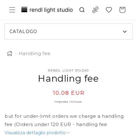
ettamente ai contenuti
Translation missing: it.general.wish
Compare
Carrello
CATALOGO
›
Handling fee
RENDL LIGHT STUDIO
 informazioni sul prodotto
Handling fee
Prezzo di listino
10.08 EUR
Imposte incluse.
but for under-limit orders we charge a handling
fee (Orders under 120 EUR - handling fee
Visualizza dettaglio prodotto