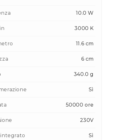
enza
10.0 W
in
3000 K
metro
11.6 cm
zza
6 cm
o
340.0 g
merazione
Sì
ata
50000 ore
sione
230V
integrato
Sì