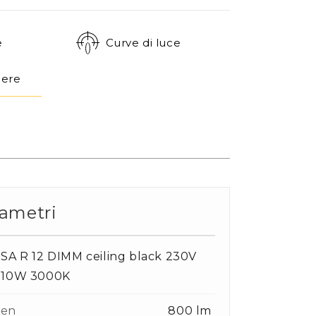
e
Curve di luce
dere
ametri
SA R 12 DIMM ceiling black 230V
 10W 3000K
en
800 lm