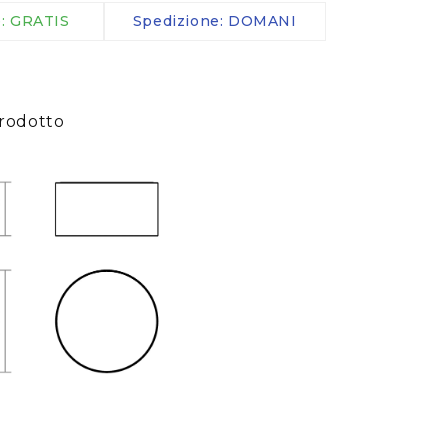
Morsetti IP
e: GRATIS
Spedizione: DOMANI
Cavi
Telecomandi
Sensori
rodotto
altro