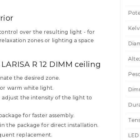
Pot
rior
Kelv
ontrol over the resulting light - for
elaxation zones or lighting a space
Dia
Alte
e LARISA R 12 DIMM ceiling
Pes
inate the desired zone.
or warm white light.
Dim
djust the intensity of the light to
Dur
 package for faster assembly.
Ten
n the package for direct installation.
requent replacement.
LED 