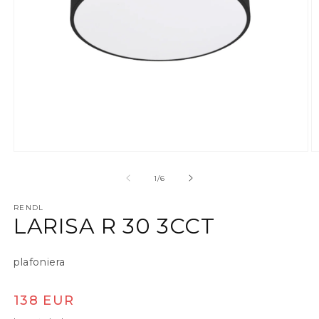
Apri contenuti multimediali 1 in finestra modale
A
su
1
/
6
RENDL
LARISA R 30 3CCT
plafoniera
Prezzo di listino
138 EUR