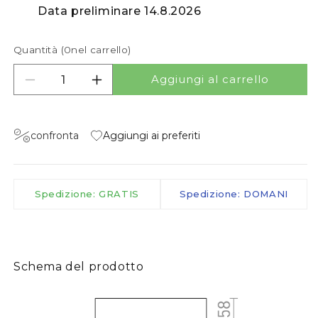
Data preliminare 14.8.2026
Quantità (
0
nel carrello)
Aggiungi al carrello
Diminuisci quantità per LARISA R 30 3CCT
Aumenta quantità per LARISA R 30 3
confronta
Aggiungi ai preferiti
Spedizione: GRATIS
Spedizione: DOMANI
Schema del prodotto