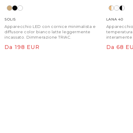
SOLIS
LANA 40
Apparecchio LED con cornice minimalista e
Apparecchio 
diffusore color bianco latte leggermente
temperatura 
incassato. Dimmerazione TRIAC.
interamente i
opzioni di co
Prezzo di listino
Prezzo di
Da 198 EUR
Da 68 E