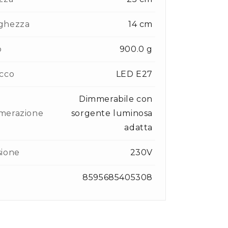
ghezza
14 cm
o
900.0 g
cco
LED E27
Dimmerabile con
merazione
sorgente luminosa
adatta
sione
230V
8595685405308