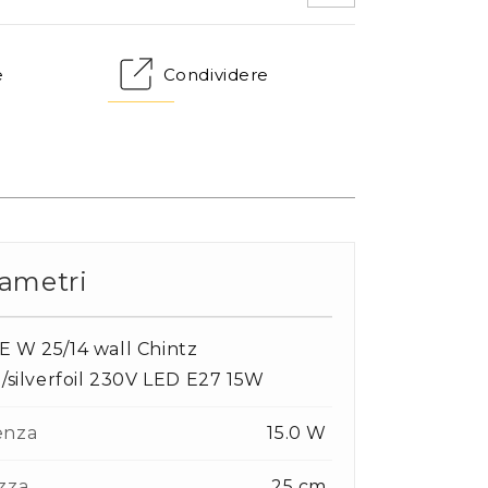
Morsetti IP
Cavi
e
Condividere
Telecomandi
Sensori
altro
ametri
 W 25/14 wall Chintz
e/silverfoil 230V LED E27 15W
enza
15.0 W
zza
25 cm