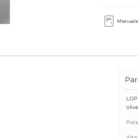
Manual
Par
LOPE
oliv
Pot
Alte