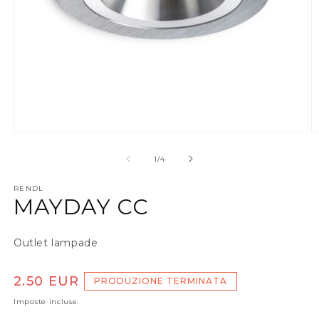
Apri contenuti multimediali 1 in finestra modale
A
su
1
/
4
RENDL
MAYDAY CC
Outlet lampade
Prezzo di listino
2.50 EUR
PRODUZIONE TERMINATA
Imposte incluse.