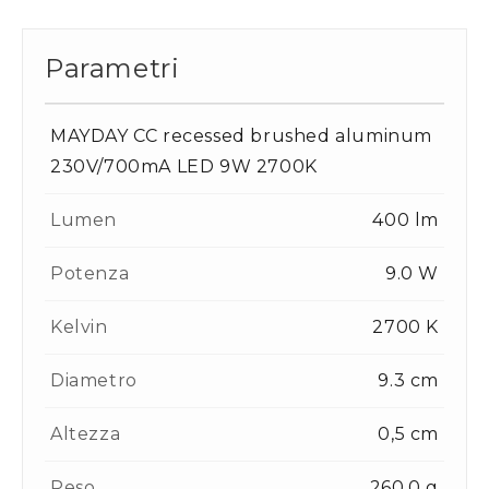
Parametri
MAYDAY CC recessed brushed aluminum
230V/700mA LED 9W 2700K
Lumen
400 lm
Potenza
9.0 W
Kelvin
2700 K
Diametro
9.3 cm
Altezza
0,5 cm
Peso
260.0 g