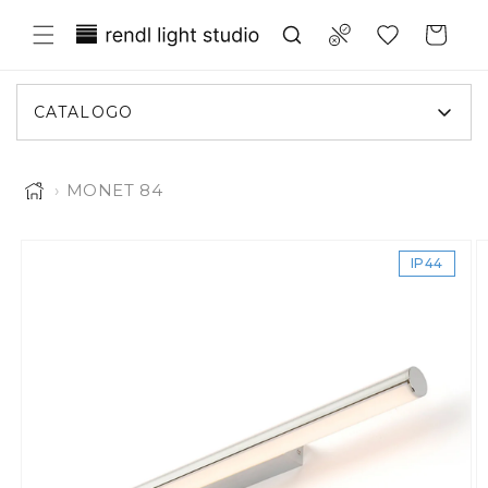
ettamente ai contenuti
Translation missing: it.general.wish
Compare
Carrello
CATALOGO
›
MONET 84
L'immagine 1 è ora disponibile in visualizzazione galle
 informazioni sul prodotto
IP44