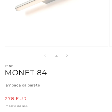
Apri contenuti multimediali 1 in finestra modale
A
su
1
/
5
RENDL
MONET 84
lampada da parete
Prezzo di listino
278 EUR
Imposte incluse.