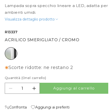
Lampada sopra specchio lineare a LED, adatta per
ambienti umidi.
Visualizza dettaglio prodotto
R13337
ACRILICO SMERIGLIATO / CROMO
acrilico smerigliato / cromo
Scorte ridotte: ne restano 2
Quantità (
0
nel carrello)
Aggiungi al carrello
Diminuisci quantità per MONET 84
Aumenta quantità per MONET 84
Confronta
Aggiungi ai preferiti