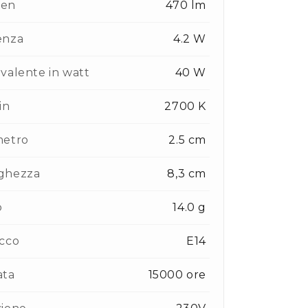
en
470 lm
enza
4.2 W
valente in watt
40 W
in
2700 K
metro
2.5 cm
ghezza
8,3 cm
o
14.0 g
cco
E14
ata
15000 ore