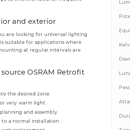
Lum
Pot
rior and exterior
Equi
u are looking for universal lighting
 is suitable for applications where
Kelv
 mounting at regular intervals are
Dia
ht source OSRAM Retrofit
Lun
Pes
ate the desired zone.
Atta
or very warm light.
n planning and assembly.
Dur
to a normal installation.