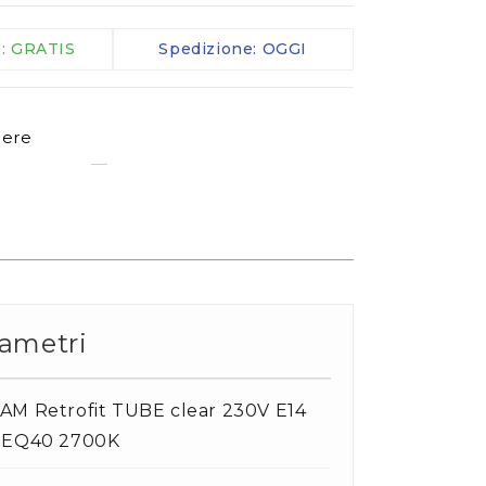
Morsetti IP
e: GRATIS
Spedizione: OGGI
Cavi
Telecomandi
Sensori
dere
altro
ametri
M Retrofit TUBE clear 230V E14
 EQ40 2700K