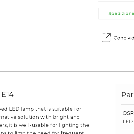
Spedizion
Condivi
E14
Par
d LED lamp that is suitable for
OSRA
native solution with bright and
LED
s, it is well-usable for lighting the
ps to limit the need for frequent