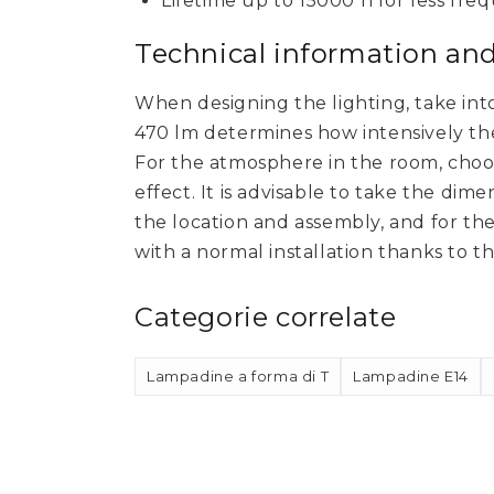
Lifetime up to 15000 h for less fr
Technical information a
When designing the lighting, take int
470 lm determines how intensively the 
For the atmosphere in the room, choo
effect. It is advisable to take the di
the location and assembly, and for the
with a normal installation thanks to 
Categorie correlate
Lampadine a forma di T
Lampadine E14