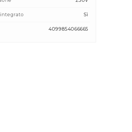
sione
230V
integrato
Sì
4099854066665