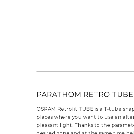
PARATHOM RETRO TUBE 
OSRAM Retrofit TUBE is a T-tube shape
places where you want to use an alter
pleasant light. Thanks to the parameter
desired zone and at the same time hel