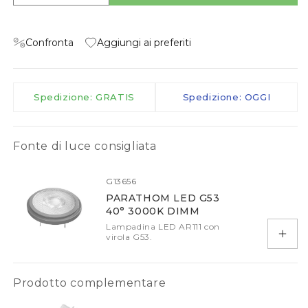
Confronta
Aggiungi ai preferiti
Spedizione: GRATIS
Spedizione: OGGI
Fonte di luce consigliata
G13656
PARATHOM LED G53
40° 3000K DIMM
Lampadina LED AR111 con
virola G53.
Aggiu
Prodotto complementare