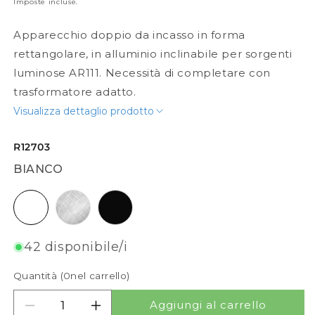
Imposte incluse.
Apparecchio doppio da incasso in forma
rettangolare, in alluminio inclinabile per sorgenti
luminose AR111. Necessità di completare con
trasformatore adatto.
Visualizza dettaglio prodotto
R12703
BIANCO
bianco
alluminio spazzolato
nero
42 disponibile/i
Quantità (
0
nel carrello)
Aggiungi al carrello
Diminuisci quantità per PASADENA G53 SQ II
Aumenta quantità per PASADENA G53 