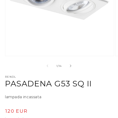
Apri contenuti multimediali 1 in finestra modale
A
su
1
/
14
RENDL
PASADENA G53 SQ II
lampada incassata
Prezzo di listino
120 EUR