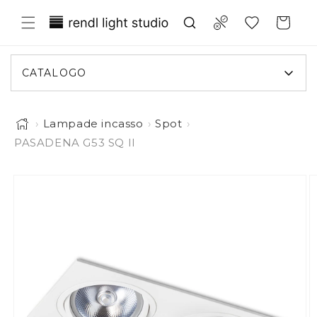
ettamente ai contenuti
Translation missing: it.general.wish
Compare
Carrello
CATALOGO
›
Lampade incasso
›
Spot
›
PASADENA G53 SQ II
L'immagine 1 è ora disponibile in visualizzazione galle
 informazioni sul prodotto