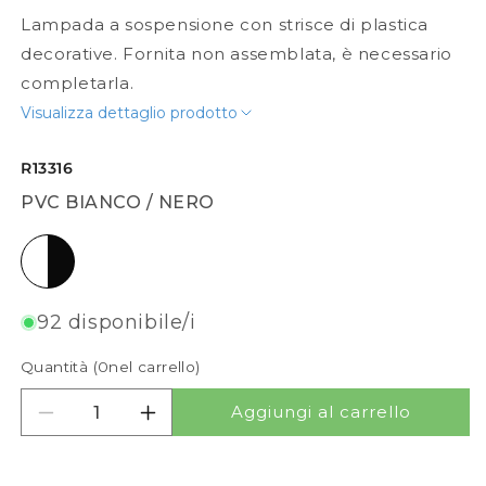
Lampada a sospensione con strisce di plastica
decorative. Fornita non assemblata, è necessario
completarla.
Visualizza dettaglio prodotto
R13316
PVC BIANCO / NERO
PVC bianco / nero
92 disponibile/i
Quantità (
0
nel carrello)
Aggiungi al carrello
Diminuisci quantità per RARA
Aumenta quantità per RARA