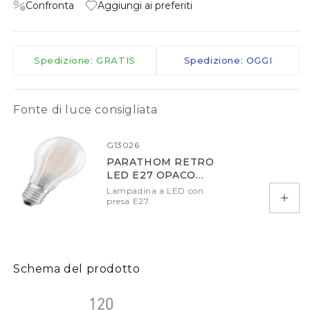
Confronta
Aggiungi ai preferiti
Spedizione: GRATIS
Spedizione: OGGI
Fonte di luce consigliata
G13026
PARATHOM RETRO
LED E27 OPACO
2700K DIMM
Lampadina a LED con
presa E27.
Aggiu
Schema del prodotto