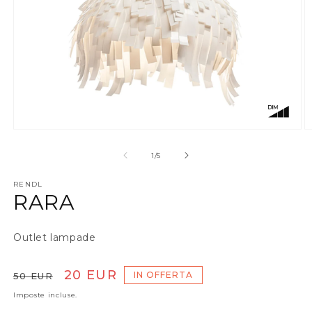
Apri contenuti multimediali 1 in finestra modale
A
su
1
/
5
RENDL
RARA
Outlet lampade
Prezzo di listino
Prezzo scontato
20 EUR
IN OFFERTA
50 EUR
Imposte incluse.