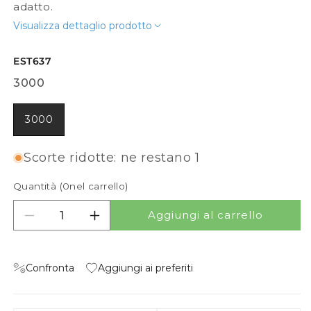
adatto.
Visualizza dettaglio prodotto
EST637
3000
3000
Scorte ridotte: ne restano 1
Quantità (
0
nel carrello)
Aggiungi al carrello
Diminuisci quantità per TRILL IP65
Aumenta quantità per TRILL IP65
Confronta
Aggiungi ai preferiti