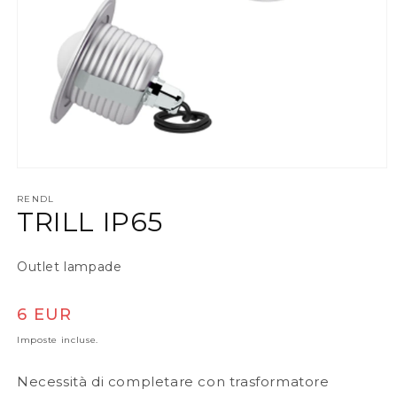
Apri contenuti multimediali 1 in finestra modale
RENDL
TRILL IP65
Outlet lampade
Prezzo di listino
6 EUR
Imposte incluse.
Necessità di completare con trasformatore