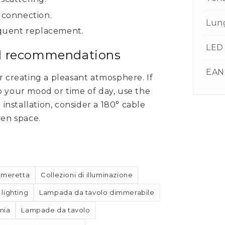
 connection.
Lun
requent replacement.
LED 
nd recommendations
EAN
r creating a pleasant atmosphere. If
o your mood or time of day, use the
nstallation, consider a 180° cable
ven space.
ameretta
Collezioni di illuminazione
 lighting
Lampada da tavolo dimmerabile
nia
Lampade da tavolo