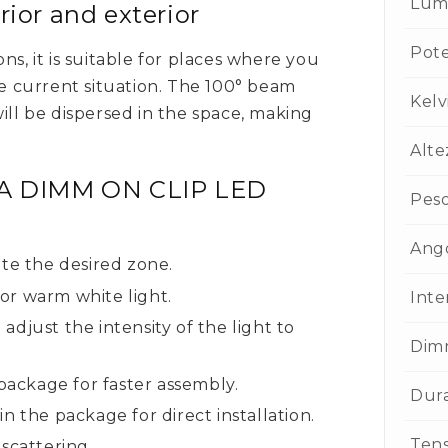
Lum
rior and exterior
Pot
ns, it is suitable for places where you
he current situation. The 100° beam
Kelv
ill be dispersed in the space, making
Alte
INA DIMM ON CLIP LED
Pes
Ango
ate the desired zone.
or warm white light.
Inte
djust the intensity of the light to
Dim
 package for faster assembly.
Dur
n the package for direct installation.
Ten
scattering.