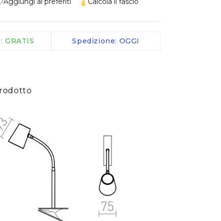
Aggiungi ai preferiti
Calcola il fascio
Morsetti IP
Cavi
Telecomandi
e: GRATIS
Spedizione: OGGI
Sensori
altro
rodotto