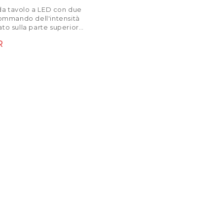
a tavolo a LED con due
 commando dell'intensità
ato sulla parte superiore
tore. La lampada può
di listino
R
ata a un tavolo o a uno
cquistando un supporto
to (R14290, R14291).