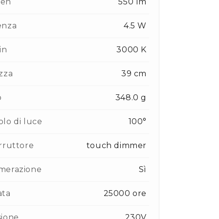
en
550 lm
enza
4.5 W
in
3000 K
zza
39 cm
o
348.0 g
lo di luce
100°
rruttore
touch dimmer
merazione
Sì
ata
25000 ore
sione
230V