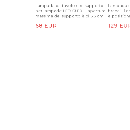
Lampada da tavolo con supporto
Lampada d
per lampade LED GU10. L'apertura
bracci. Il
massima del supporto è di 5,5 cm
è posizion
del riflet
Prezzo di listino
Prezzo 
68 EUR
129 EU
essere fiss
scaffale a
EMA separa